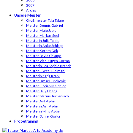
2008
2007
Archiv
Unsere Meister
Großmeister Tala Talaie
Meister Dennis Gabriel
Meister Mujo Japic
Meister Markus Seel
Meisterin Julia Talaie
Meisterin Anke Schlapp
Meister Kerem Gök
Meister David Chiappa
Meister Vlad-Eugen Cozma
Meisterin Lea Sophie Brandt
Meister Fikret Sulejmani
Meisterin Katja Krahl
Meister Ismar Burekovic
Meister Florian Melchior
Meister Billy Cheng
Meister Marius Turbanisch
Meister Arif Aydin
Meisterin Asli Aydin
Meisterin Mina Aydin
Meister Daniel Gorka
Probetraining