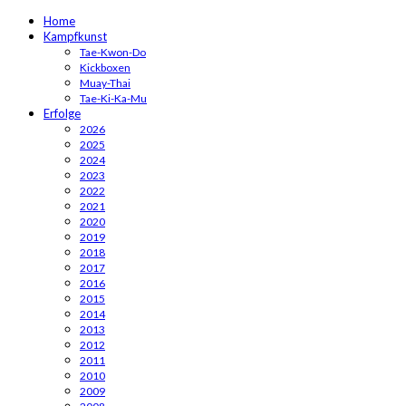
Home
Kampfkunst
Tae-Kwon-Do
Kickboxen
Muay-Thai
Tae-Ki-Ka-Mu
Erfolge
2026
2025
2024
2023
2022
2021
2020
2019
2018
2017
2016
2015
2014
2013
2012
2011
2010
2009