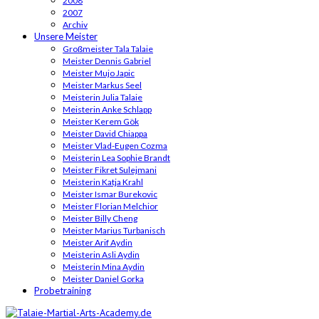
2008
2007
Archiv
Unsere Meister
Großmeister Tala Talaie
Meister Dennis Gabriel
Meister Mujo Japic
Meister Markus Seel
Meisterin Julia Talaie
Meisterin Anke Schlapp
Meister Kerem Gök
Meister David Chiappa
Meister Vlad-Eugen Cozma
Meisterin Lea Sophie Brandt
Meister Fikret Sulejmani
Meisterin Katja Krahl
Meister Ismar Burekovic
Meister Florian Melchior
Meister Billy Cheng
Meister Marius Turbanisch
Meister Arif Aydin
Meisterin Asli Aydin
Meisterin Mina Aydin
Meister Daniel Gorka
Probetraining