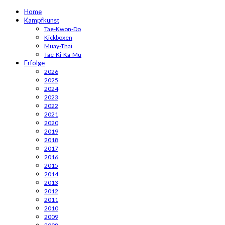
Home
Kampfkunst
Tae-Kwon-Do
Kickboxen
Muay-Thai
Tae-Ki-Ka-Mu
Erfolge
2026
2025
2024
2023
2022
2021
2020
2019
2018
2017
2016
2015
2014
2013
2012
2011
2010
2009