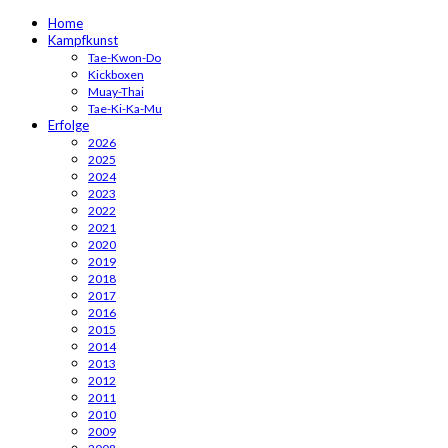
Home
Kampfkunst
Tae-Kwon-Do
Kickboxen
Muay-Thai
Tae-Ki-Ka-Mu
Erfolge
2026
2025
2024
2023
2022
2021
2020
2019
2018
2017
2016
2015
2014
2013
2012
2011
2010
2009