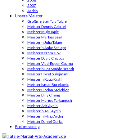
2008
2007
Archiv
Unsere Meister
Großmeister Tala Talaie
Meister Dennis Gabriel
Meister Mujo Japic
Meister Markus Seel
Meisterin Julia Talaie
Meisterin Anke Schlapp
Meister Kerem Gök
Meister David Chiappa
Meister Vlad-Eugen Cozma
Meisterin Lea Sophie Brandt
Meister Fikret Sulejmani
Meisterin Katja Krahl
Meister Ismar Burekovic
Meister Florian Melchior
Meister Billy Cheng
Meister Marius Turbanisch
Meister Arif Aydin
Meisterin Asli Aydin
Meisterin Mina Aydin
Meister Daniel Gorka
Probetraining