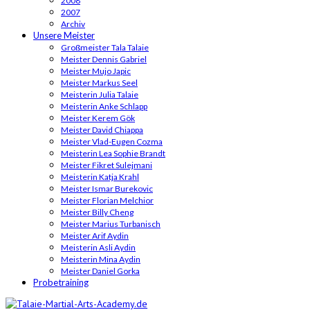
2008
2007
Archiv
Unsere Meister
Großmeister Tala Talaie
Meister Dennis Gabriel
Meister Mujo Japic
Meister Markus Seel
Meisterin Julia Talaie
Meisterin Anke Schlapp
Meister Kerem Gök
Meister David Chiappa
Meister Vlad-Eugen Cozma
Meisterin Lea Sophie Brandt
Meister Fikret Sulejmani
Meisterin Katja Krahl
Meister Ismar Burekovic
Meister Florian Melchior
Meister Billy Cheng
Meister Marius Turbanisch
Meister Arif Aydin
Meisterin Asli Aydin
Meisterin Mina Aydin
Meister Daniel Gorka
Probetraining