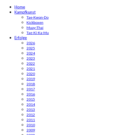
Home
Kampfkunst
Tae-Kwon-Do
Kickboxen
Muay-Thai
Tae-Ki-Ka-Mu
Erfolge
2026
2025
2024
2023
2022
2021
2020
2019
2018
2017
2016
2015
2014
2013
2012
2011
2010
2009