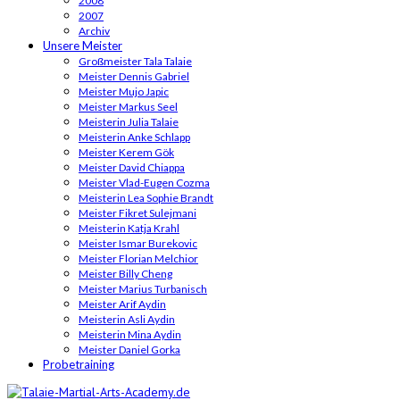
2008
2007
Archiv
Unsere Meister
Großmeister Tala Talaie
Meister Dennis Gabriel
Meister Mujo Japic
Meister Markus Seel
Meisterin Julia Talaie
Meisterin Anke Schlapp
Meister Kerem Gök
Meister David Chiappa
Meister Vlad-Eugen Cozma
Meisterin Lea Sophie Brandt
Meister Fikret Sulejmani
Meisterin Katja Krahl
Meister Ismar Burekovic
Meister Florian Melchior
Meister Billy Cheng
Meister Marius Turbanisch
Meister Arif Aydin
Meisterin Asli Aydin
Meisterin Mina Aydin
Meister Daniel Gorka
Probetraining