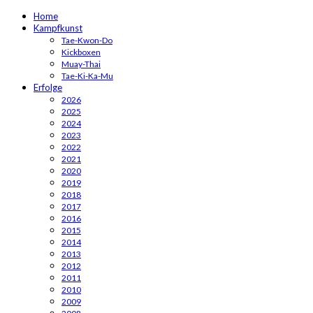
Home
Kampfkunst
Tae-Kwon-Do
Kickboxen
Muay-Thai
Tae-Ki-Ka-Mu
Erfolge
2026
2025
2024
2023
2022
2021
2020
2019
2018
2017
2016
2015
2014
2013
2012
2011
2010
2009