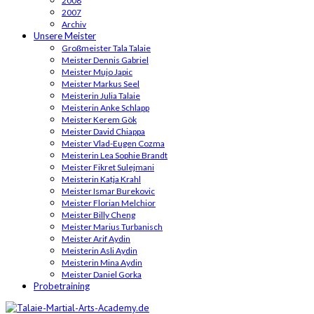
2008
2007
Archiv
Unsere Meister
Großmeister Tala Talaie
Meister Dennis Gabriel
Meister Mujo Japic
Meister Markus Seel
Meisterin Julia Talaie
Meisterin Anke Schlapp
Meister Kerem Gök
Meister David Chiappa
Meister Vlad-Eugen Cozma
Meisterin Lea Sophie Brandt
Meister Fikret Sulejmani
Meisterin Katja Krahl
Meister Ismar Burekovic
Meister Florian Melchior
Meister Billy Cheng
Meister Marius Turbanisch
Meister Arif Aydin
Meisterin Asli Aydin
Meisterin Mina Aydin
Meister Daniel Gorka
Probetraining