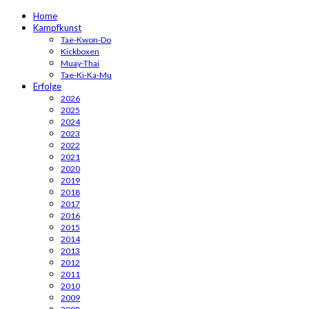
Home
Kampfkunst
Tae-Kwon-Do
Kickboxen
Muay-Thai
Tae-Ki-Ka-Mu
Erfolge
2026
2025
2024
2023
2022
2021
2020
2019
2018
2017
2016
2015
2014
2013
2012
2011
2010
2009