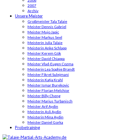
2008
2007
Archiv
Unsere Meister
Großmeister Tala Talaie
Meister Dennis Gabriel
Meister Mujo Japic
Meister Markus Seel
Meisterin Julia Talaie
Meisterin Anke Schlapp
Meister Kerem Gök
Meister David Chiappa
Meister Vlad-Eugen Cozma
Meisterin Lea Sophie Brandt
Meister Fikret Sulejmani
Meisterin Katja Krahl
Meister Ismar Burekovic
Meister Florian Melchior
Meister Billy Cheng
Meister Marius Turbanisch
Meister Arif Aydin
Meisterin Asli Aydin
Meisterin Mina Aydin
Meister Daniel Gorka
Probetraining