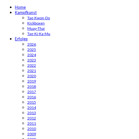
Home
Kampfkunst
Tae-Kwon-Do
Kickboxen
Muay-Thai
Tae-Ki-Ka-Mu
Erfolge
2026
2025
2024
2023
2022
2021
2020
2019
2018
2017
2016
2015
2014
2013
2012
2011
2010
2009