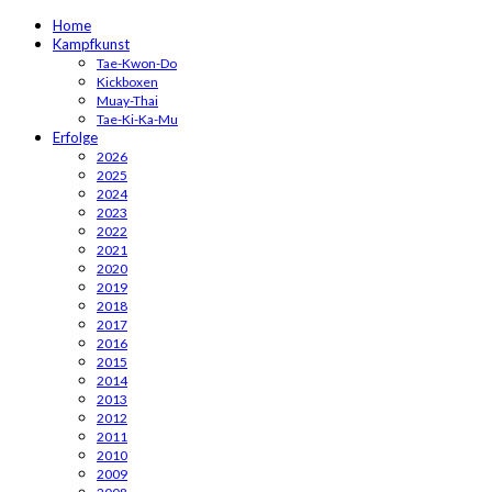
Home
Kampfkunst
Tae-Kwon-Do
Kickboxen
Muay-Thai
Tae-Ki-Ka-Mu
Erfolge
2026
2025
2024
2023
2022
2021
2020
2019
2018
2017
2016
2015
2014
2013
2012
2011
2010
2009