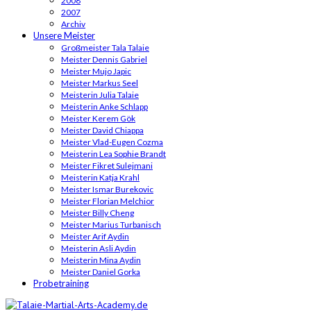
2008
2007
Archiv
Unsere Meister
Großmeister Tala Talaie
Meister Dennis Gabriel
Meister Mujo Japic
Meister Markus Seel
Meisterin Julia Talaie
Meisterin Anke Schlapp
Meister Kerem Gök
Meister David Chiappa
Meister Vlad-Eugen Cozma
Meisterin Lea Sophie Brandt
Meister Fikret Sulejmani
Meisterin Katja Krahl
Meister Ismar Burekovic
Meister Florian Melchior
Meister Billy Cheng
Meister Marius Turbanisch
Meister Arif Aydin
Meisterin Asli Aydin
Meisterin Mina Aydin
Meister Daniel Gorka
Probetraining