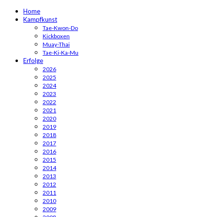
Home
Kampfkunst
Tae-Kwon-Do
Kickboxen
Muay-Thai
Tae-Ki-Ka-Mu
Erfolge
2026
2025
2024
2023
2022
2021
2020
2019
2018
2017
2016
2015
2014
2013
2012
2011
2010
2009