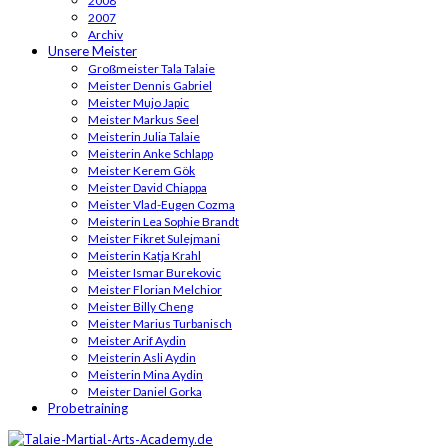
2008
2007
Archiv
Unsere Meister
Großmeister Tala Talaie
Meister Dennis Gabriel
Meister Mujo Japic
Meister Markus Seel
Meisterin Julia Talaie
Meisterin Anke Schlapp
Meister Kerem Gök
Meister David Chiappa
Meister Vlad-Eugen Cozma
Meisterin Lea Sophie Brandt
Meister Fikret Sulejmani
Meisterin Katja Krahl
Meister Ismar Burekovic
Meister Florian Melchior
Meister Billy Cheng
Meister Marius Turbanisch
Meister Arif Aydin
Meisterin Asli Aydin
Meisterin Mina Aydin
Meister Daniel Gorka
Probetraining