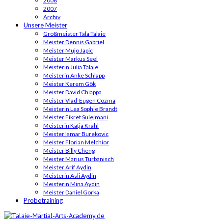
2008
2007
Archiv
Unsere Meister
Großmeister Tala Talaie
Meister Dennis Gabriel
Meister Mujo Japic
Meister Markus Seel
Meisterin Julia Talaie
Meisterin Anke Schlapp
Meister Kerem Gök
Meister David Chiappa
Meister Vlad-Eugen Cozma
Meisterin Lea Sophie Brandt
Meister Fikret Sulejmani
Meisterin Katja Krahl
Meister Ismar Burekovic
Meister Florian Melchior
Meister Billy Cheng
Meister Marius Turbanisch
Meister Arif Aydin
Meisterin Asli Aydin
Meisterin Mina Aydin
Meister Daniel Gorka
Probetraining