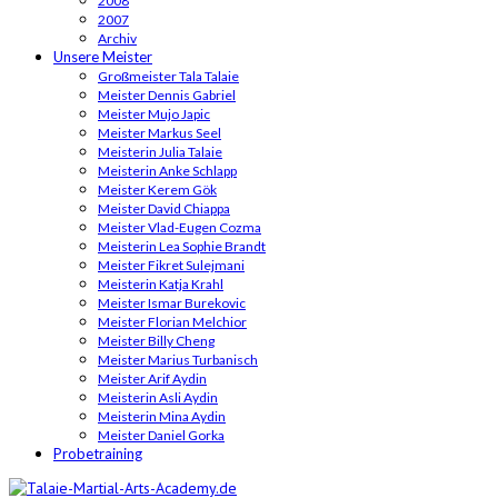
2008
2007
Archiv
Unsere Meister
Großmeister Tala Talaie
Meister Dennis Gabriel
Meister Mujo Japic
Meister Markus Seel
Meisterin Julia Talaie
Meisterin Anke Schlapp
Meister Kerem Gök
Meister David Chiappa
Meister Vlad-Eugen Cozma
Meisterin Lea Sophie Brandt
Meister Fikret Sulejmani
Meisterin Katja Krahl
Meister Ismar Burekovic
Meister Florian Melchior
Meister Billy Cheng
Meister Marius Turbanisch
Meister Arif Aydin
Meisterin Asli Aydin
Meisterin Mina Aydin
Meister Daniel Gorka
Probetraining