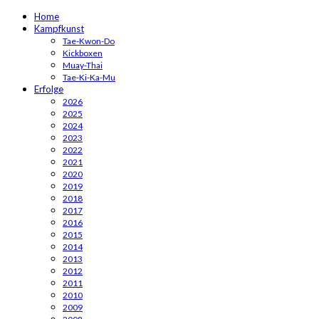
Home
Kampfkunst
Tae-Kwon-Do
Kickboxen
Muay-Thai
Tae-Ki-Ka-Mu
Erfolge
2026
2025
2024
2023
2022
2021
2020
2019
2018
2017
2016
2015
2014
2013
2012
2011
2010
2009