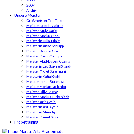
2008
2007
Archiv
Unsere Meister
Großmeister Tala Talaie
Meister Dennis Gabriel
Meister Mujo Japic
Meister Markus Seel
Meisterin Julia Talaie
Meisterin Anke Schlapp
Meister Kerem Gök
Meister David Chiappa
Meister Vlad-Eugen Cozma
Meisterin Lea Sophie Brandt
Meister Fikret Sulejmani
Meisterin Katja Krahl
Meister Ismar Burekovic
Meister Florian Melchior
Meister Billy Cheng
Meister Marius Turbanisch
Meister Arif Aydin
Meisterin Asli Aydin
Meisterin Mina Aydin
Meister Daniel Gorka
Probetraining