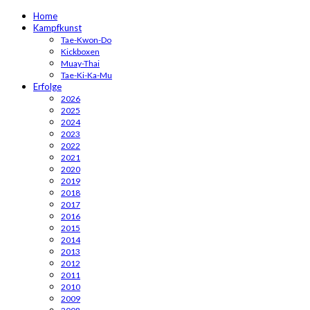
Home
Kampfkunst
Tae-Kwon-Do
Kickboxen
Muay-Thai
Tae-Ki-Ka-Mu
Erfolge
2026
2025
2024
2023
2022
2021
2020
2019
2018
2017
2016
2015
2014
2013
2012
2011
2010
2009