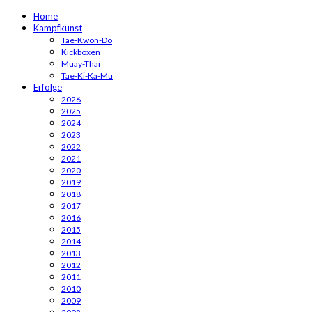
Home
Kampfkunst
Tae-Kwon-Do
Kickboxen
Muay-Thai
Tae-Ki-Ka-Mu
Erfolge
2026
2025
2024
2023
2022
2021
2020
2019
2018
2017
2016
2015
2014
2013
2012
2011
2010
2009