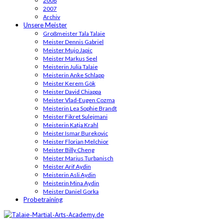
2008
2007
Archiv
Unsere Meister
Großmeister Tala Talaie
Meister Dennis Gabriel
Meister Mujo Japic
Meister Markus Seel
Meisterin Julia Talaie
Meisterin Anke Schlapp
Meister Kerem Gök
Meister David Chiappa
Meister Vlad-Eugen Cozma
Meisterin Lea Sophie Brandt
Meister Fikret Sulejmani
Meisterin Katja Krahl
Meister Ismar Burekovic
Meister Florian Melchior
Meister Billy Cheng
Meister Marius Turbanisch
Meister Arif Aydin
Meisterin Asli Aydin
Meisterin Mina Aydin
Meister Daniel Gorka
Probetraining