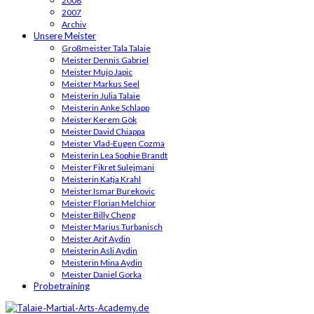
2008
2007
Archiv
Unsere Meister
Großmeister Tala Talaie
Meister Dennis Gabriel
Meister Mujo Japic
Meister Markus Seel
Meisterin Julia Talaie
Meisterin Anke Schlapp
Meister Kerem Gök
Meister David Chiappa
Meister Vlad-Eugen Cozma
Meisterin Lea Sophie Brandt
Meister Fikret Sulejmani
Meisterin Katja Krahl
Meister Ismar Burekovic
Meister Florian Melchior
Meister Billy Cheng
Meister Marius Turbanisch
Meister Arif Aydin
Meisterin Asli Aydin
Meisterin Mina Aydin
Meister Daniel Gorka
Probetraining