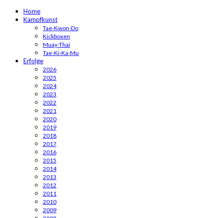
Home
Kampfkunst
Tae-Kwon-Do
Kickboxen
Muay-Thai
Tae-Ki-Ka-Mu
Erfolge
2026
2025
2024
2023
2022
2021
2020
2019
2018
2017
2016
2015
2014
2013
2012
2011
2010
2009