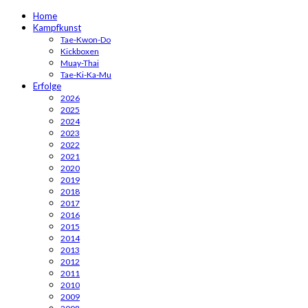
Home
Kampfkunst
Tae-Kwon-Do
Kickboxen
Muay-Thai
Tae-Ki-Ka-Mu
Erfolge
2026
2025
2024
2023
2022
2021
2020
2019
2018
2017
2016
2015
2014
2013
2012
2011
2010
2009