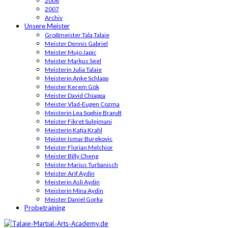
2008
2007
Archiv
Unsere Meister
Großmeister Tala Talaie
Meister Dennis Gabriel
Meister Mujo Japic
Meister Markus Seel
Meisterin Julia Talaie
Meisterin Anke Schlapp
Meister Kerem Gök
Meister David Chiappa
Meister Vlad-Eugen Cozma
Meisterin Lea Sophie Brandt
Meister Fikret Sulejmani
Meisterin Katja Krahl
Meister Ismar Burekovic
Meister Florian Melchior
Meister Billy Cheng
Meister Marius Turbanisch
Meister Arif Aydin
Meisterin Asli Aydin
Meisterin Mina Aydin
Meister Daniel Gorka
Probetraining