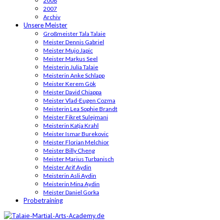
2008
2007
Archiv
Unsere Meister
Großmeister Tala Talaie
Meister Dennis Gabriel
Meister Mujo Japic
Meister Markus Seel
Meisterin Julia Talaie
Meisterin Anke Schlapp
Meister Kerem Gök
Meister David Chiappa
Meister Vlad-Eugen Cozma
Meisterin Lea Sophie Brandt
Meister Fikret Sulejmani
Meisterin Katja Krahl
Meister Ismar Burekovic
Meister Florian Melchior
Meister Billy Cheng
Meister Marius Turbanisch
Meister Arif Aydin
Meisterin Asli Aydin
Meisterin Mina Aydin
Meister Daniel Gorka
Probetraining