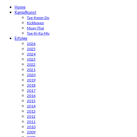
Home
Kampfkunst
Tae-Kwon-Do
Kickboxen
Muay-Thai
Tae-Ki-Ka-Mu
Erfolge
2026
2025
2024
2023
2022
2021
2020
2019
2018
2017
2016
2015
2014
2013
2012
2011
2010
2009