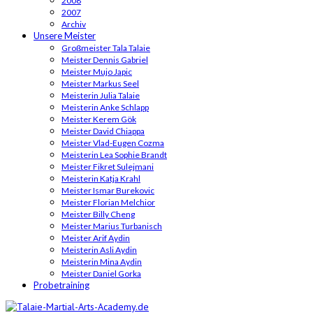
2008
2007
Archiv
Unsere Meister
Großmeister Tala Talaie
Meister Dennis Gabriel
Meister Mujo Japic
Meister Markus Seel
Meisterin Julia Talaie
Meisterin Anke Schlapp
Meister Kerem Gök
Meister David Chiappa
Meister Vlad-Eugen Cozma
Meisterin Lea Sophie Brandt
Meister Fikret Sulejmani
Meisterin Katja Krahl
Meister Ismar Burekovic
Meister Florian Melchior
Meister Billy Cheng
Meister Marius Turbanisch
Meister Arif Aydin
Meisterin Asli Aydin
Meisterin Mina Aydin
Meister Daniel Gorka
Probetraining