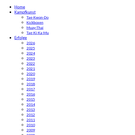
Home
Kampfkunst
Tae-Kwon-Do
Kickboxen
Muay-Thai
Tae-Ki-Ka-Mu
Erfolge
2026
2025
2024
2023
2022
2021
2020
2019
2018
2017
2016
2015
2014
2013
2012
2011
2010
2009