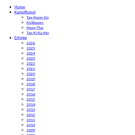
Home
Kampfkunst
Tae-Kwon-Do
Kickboxen
Muay-Thai
Tae-Ki-Ka-Mu
Erfolge
2026
2025
2024
2023
2022
2021
2020
2019
2018
2017
2016
2015
2014
2013
2012
2011
2010
2009