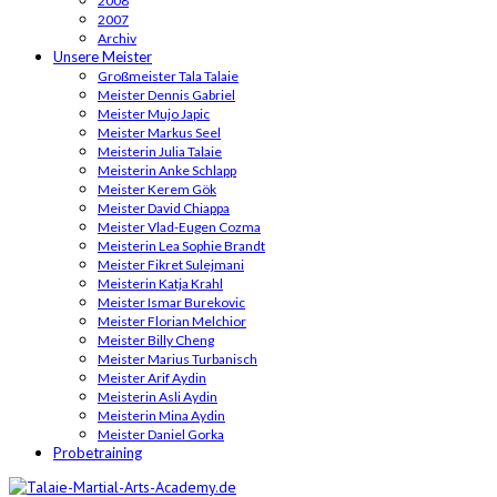
2008
2007
Archiv
Unsere Meister
Großmeister Tala Talaie
Meister Dennis Gabriel
Meister Mujo Japic
Meister Markus Seel
Meisterin Julia Talaie
Meisterin Anke Schlapp
Meister Kerem Gök
Meister David Chiappa
Meister Vlad-Eugen Cozma
Meisterin Lea Sophie Brandt
Meister Fikret Sulejmani
Meisterin Katja Krahl
Meister Ismar Burekovic
Meister Florian Melchior
Meister Billy Cheng
Meister Marius Turbanisch
Meister Arif Aydin
Meisterin Asli Aydin
Meisterin Mina Aydin
Meister Daniel Gorka
Probetraining