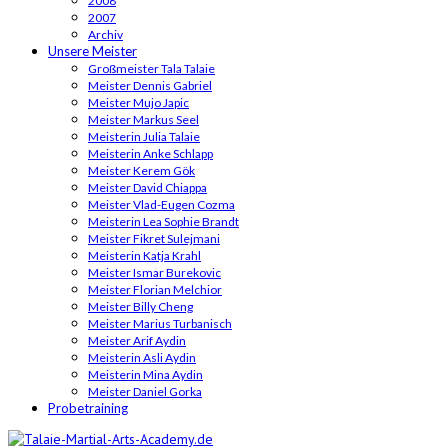
2008
2007
Archiv
Unsere Meister
Großmeister Tala Talaie
Meister Dennis Gabriel
Meister Mujo Japic
Meister Markus Seel
Meisterin Julia Talaie
Meisterin Anke Schlapp
Meister Kerem Gök
Meister David Chiappa
Meister Vlad-Eugen Cozma
Meisterin Lea Sophie Brandt
Meister Fikret Sulejmani
Meisterin Katja Krahl
Meister Ismar Burekovic
Meister Florian Melchior
Meister Billy Cheng
Meister Marius Turbanisch
Meister Arif Aydin
Meisterin Asli Aydin
Meisterin Mina Aydin
Meister Daniel Gorka
Probetraining