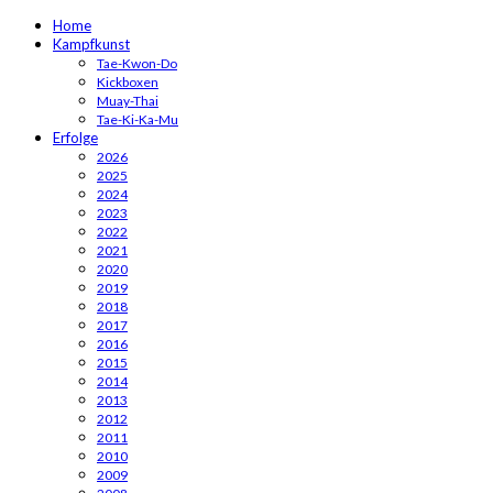
Home
Kampfkunst
Tae-Kwon-Do
Kickboxen
Muay-Thai
Tae-Ki-Ka-Mu
Erfolge
2026
2025
2024
2023
2022
2021
2020
2019
2018
2017
2016
2015
2014
2013
2012
2011
2010
2009