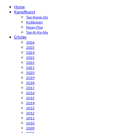
Home
Kampfkunst
Tae-Kwon-Do
Kickboxen
Muay-Thai
Tae-Ki-Ka-Mu
Erfolge
2026
2025
2024
2023
2022
2021
2020
2019
2018
2017
2016
2015
2014
2013
2012
2011
2010
2009