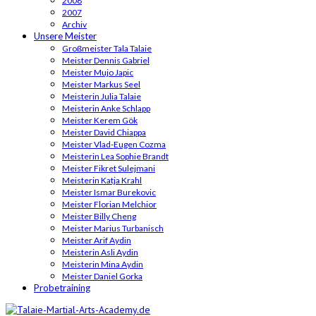
2008
2007
Archiv
Unsere Meister
Großmeister Tala Talaie
Meister Dennis Gabriel
Meister Mujo Japic
Meister Markus Seel
Meisterin Julia Talaie
Meisterin Anke Schlapp
Meister Kerem Gök
Meister David Chiappa
Meister Vlad-Eugen Cozma
Meisterin Lea Sophie Brandt
Meister Fikret Sulejmani
Meisterin Katja Krahl
Meister Ismar Burekovic
Meister Florian Melchior
Meister Billy Cheng
Meister Marius Turbanisch
Meister Arif Aydin
Meisterin Asli Aydin
Meisterin Mina Aydin
Meister Daniel Gorka
Probetraining