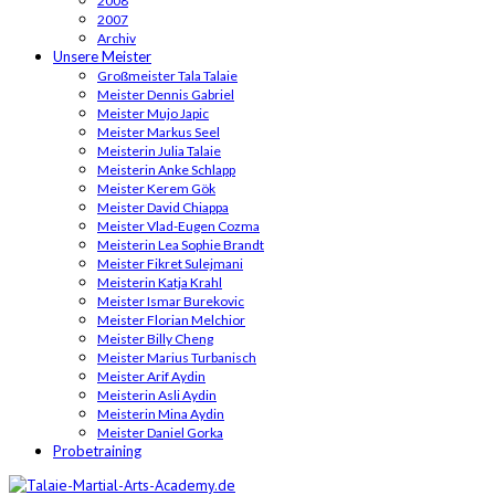
2008
2007
Archiv
Unsere Meister
Großmeister Tala Talaie
Meister Dennis Gabriel
Meister Mujo Japic
Meister Markus Seel
Meisterin Julia Talaie
Meisterin Anke Schlapp
Meister Kerem Gök
Meister David Chiappa
Meister Vlad-Eugen Cozma
Meisterin Lea Sophie Brandt
Meister Fikret Sulejmani
Meisterin Katja Krahl
Meister Ismar Burekovic
Meister Florian Melchior
Meister Billy Cheng
Meister Marius Turbanisch
Meister Arif Aydin
Meisterin Asli Aydin
Meisterin Mina Aydin
Meister Daniel Gorka
Probetraining