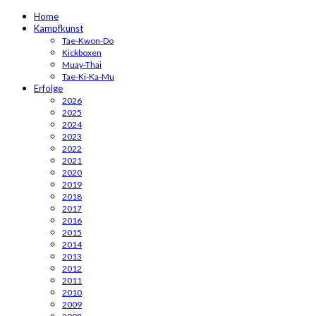
Home
Kampfkunst
Tae-Kwon-Do
Kickboxen
Muay-Thai
Tae-Ki-Ka-Mu
Erfolge
2026
2025
2024
2023
2022
2021
2020
2019
2018
2017
2016
2015
2014
2013
2012
2011
2010
2009