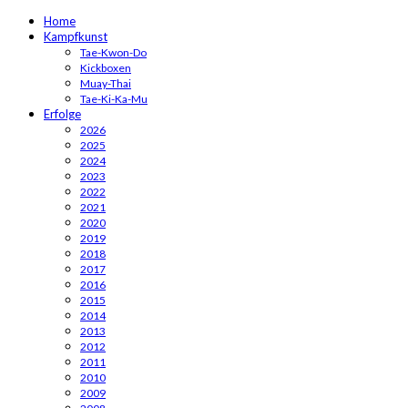
Home
Kampfkunst
Tae-Kwon-Do
Kickboxen
Muay-Thai
Tae-Ki-Ka-Mu
Erfolge
2026
2025
2024
2023
2022
2021
2020
2019
2018
2017
2016
2015
2014
2013
2012
2011
2010
2009