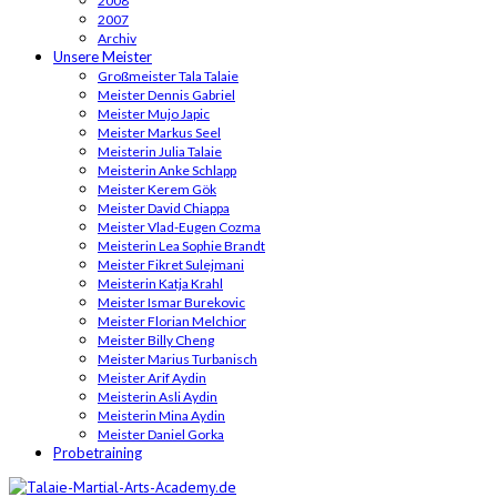
2008
2007
Archiv
Unsere Meister
Großmeister Tala Talaie
Meister Dennis Gabriel
Meister Mujo Japic
Meister Markus Seel
Meisterin Julia Talaie
Meisterin Anke Schlapp
Meister Kerem Gök
Meister David Chiappa
Meister Vlad-Eugen Cozma
Meisterin Lea Sophie Brandt
Meister Fikret Sulejmani
Meisterin Katja Krahl
Meister Ismar Burekovic
Meister Florian Melchior
Meister Billy Cheng
Meister Marius Turbanisch
Meister Arif Aydin
Meisterin Asli Aydin
Meisterin Mina Aydin
Meister Daniel Gorka
Probetraining