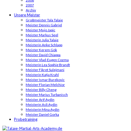
2008
2007
Archiv
Unsere Meister
Großmeister Tala Talaie
Meister Dennis Gabriel
Meister Mujo Japic
Meister Markus Seel
Meisterin Julia Talaie
Meisterin Anke Schlapp
Meister Kerem Gök
Meister David Chiappa
Meister Vlad-Eugen Cozma
Meisterin Lea Sophie Brandt
Meister Fikret Sulejmani
Meisterin Katja Krahl
Meister Ismar Burekovic
Meister Florian Melchior
Meister Billy Cheng
Meister Marius Turbanisch
Meister Arif Aydin
Meisterin Asli Aydin
Meisterin Mina Aydin
Meister Daniel Gorka
Probetraining