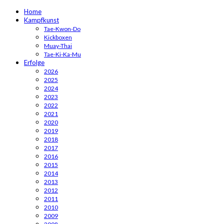
Home
Kampfkunst
Tae-Kwon-Do
Kickboxen
Muay-Thai
Tae-Ki-Ka-Mu
Erfolge
2026
2025
2024
2023
2022
2021
2020
2019
2018
2017
2016
2015
2014
2013
2012
2011
2010
2009