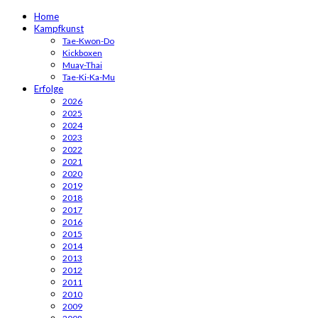
Home
Kampfkunst
Tae-Kwon-Do
Kickboxen
Muay-Thai
Tae-Ki-Ka-Mu
Erfolge
2026
2025
2024
2023
2022
2021
2020
2019
2018
2017
2016
2015
2014
2013
2012
2011
2010
2009