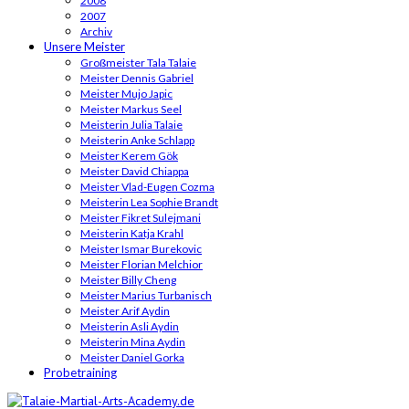
2008
2007
Archiv
Unsere Meister
Großmeister Tala Talaie
Meister Dennis Gabriel
Meister Mujo Japic
Meister Markus Seel
Meisterin Julia Talaie
Meisterin Anke Schlapp
Meister Kerem Gök
Meister David Chiappa
Meister Vlad-Eugen Cozma
Meisterin Lea Sophie Brandt
Meister Fikret Sulejmani
Meisterin Katja Krahl
Meister Ismar Burekovic
Meister Florian Melchior
Meister Billy Cheng
Meister Marius Turbanisch
Meister Arif Aydin
Meisterin Asli Aydin
Meisterin Mina Aydin
Meister Daniel Gorka
Probetraining