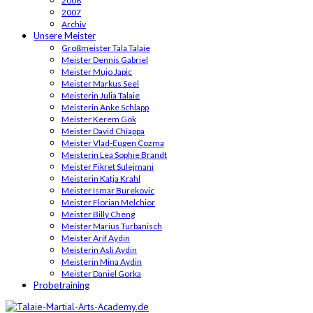
2008
2007
Archiv
Unsere Meister
Großmeister Tala Talaie
Meister Dennis Gabriel
Meister Mujo Japic
Meister Markus Seel
Meisterin Julia Talaie
Meisterin Anke Schlapp
Meister Kerem Gök
Meister David Chiappa
Meister Vlad-Eugen Cozma
Meisterin Lea Sophie Brandt
Meister Fikret Sulejmani
Meisterin Katja Krahl
Meister Ismar Burekovic
Meister Florian Melchior
Meister Billy Cheng
Meister Marius Turbanisch
Meister Arif Aydin
Meisterin Asli Aydin
Meisterin Mina Aydin
Meister Daniel Gorka
Probetraining