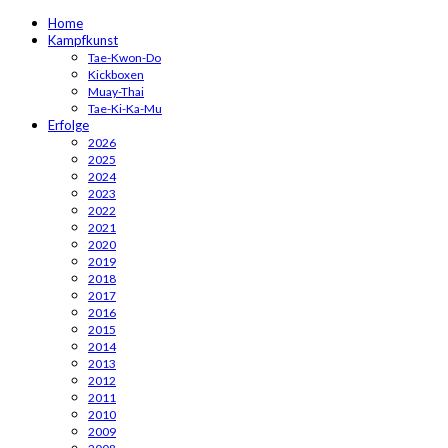
Home
Kampfkunst
Tae-Kwon-Do
Kickboxen
Muay-Thai
Tae-Ki-Ka-Mu
Erfolge
2026
2025
2024
2023
2022
2021
2020
2019
2018
2017
2016
2015
2014
2013
2012
2011
2010
2009