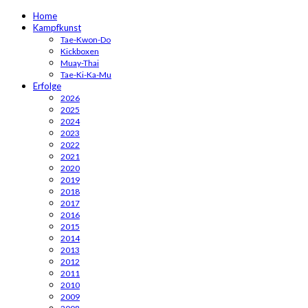
Home
Kampfkunst
Tae-Kwon-Do
Kickboxen
Muay-Thai
Tae-Ki-Ka-Mu
Erfolge
2026
2025
2024
2023
2022
2021
2020
2019
2018
2017
2016
2015
2014
2013
2012
2011
2010
2009