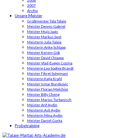
2008
2007
Archiv
Unsere Meister
Großmeister Tala Talaie
Meister Dennis Gabriel
Meister Mujo Japic
Meister Markus Seel
Meisterin Julia Talaie
Meisterin Anke Schlapp
Meister Kerem Gök
Meister David Chiappa
Meister Vlad-Eugen Cozma
Meisterin Lea Sophie Brandt
Meister Fikret Sulejmani
Meisterin Katja Krahl
Meister Ismar Burekovic
Meister Florian Melchior
Meister Billy Cheng
Meister Marius Turbanisch
Meister Arif Aydin
Meisterin Asli Aydin
Meisterin Mina Aydin
Meister Daniel Gorka
Probetraining