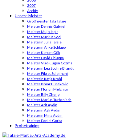
2008
2007
Archiv
Unsere Meister
Großmeister Tala Talaie
Meister Dennis Gabriel
Meister Mujo Japic
Meister Markus Seel
Meisterin Julia Talaie
Meisterin Anke Schlapp
Meister Kerem Gök
Meister David Chiappa
Meister Vlad-Eugen Cozma
Meisterin Lea Sophie Brandt
Meister Fikret Sulejmani
Meisterin Katja Krahl
Meister Ismar Burekovic
Meister Florian Melchior
Meister Billy Cheng
Meister Marius Turbanisch
Meister Arif Aydin
Meisterin Asli Aydin
Meisterin Mina Aydin
Meister Daniel Gorka
Probetraining