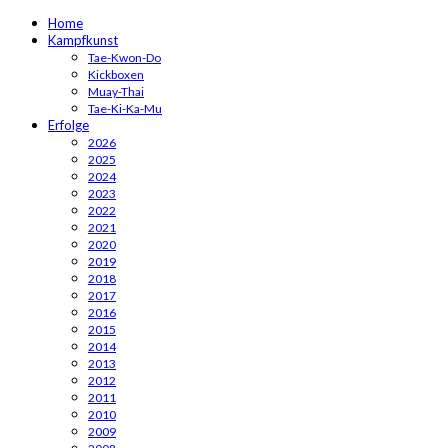
Home
Kampfkunst
Tae-Kwon-Do
Kickboxen
Muay-Thai
Tae-Ki-Ka-Mu
Erfolge
2026
2025
2024
2023
2022
2021
2020
2019
2018
2017
2016
2015
2014
2013
2012
2011
2010
2009