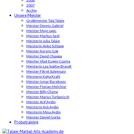
2008
2007
Archiv
Unsere Meister
Großmeister Tala Talaie
Meister Dennis Gabriel
Meister Mujo Japic
Meister Markus Seel
Meisterin Julia Talaie
Meisterin Anke Schlapp
Meister Kerem Gök
Meister David Chiappa
Meister Vlad-Eugen Cozma
Meisterin Lea Sophie Brandt
Meister Fikret Sulejmani
Meisterin Katja Krahl
Meister Ismar Burekovic
Meister Florian Melchior
Meister Billy Cheng
Meister Marius Turbanisch
Meister Arif Aydin
Meisterin Asli Aydin
Meisterin Mina Aydin
Meister Daniel Gorka
Probetraining