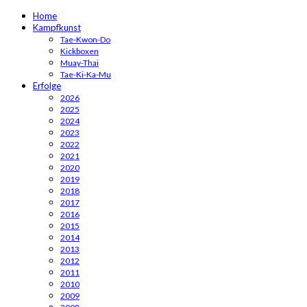
Home
Kampfkunst
Tae-Kwon-Do
Kickboxen
Muay-Thai
Tae-Ki-Ka-Mu
Erfolge
2026
2025
2024
2023
2022
2021
2020
2019
2018
2017
2016
2015
2014
2013
2012
2011
2010
2009