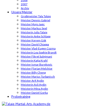
2008
2007
Archiv
Unsere Meister
Großmeister Tala Talaie
Meister Dennis Gabriel
Meister Mujo Japic
Meister Markus Seel
Meisterin Julia Talaie
Meisterin Anke Schlapp
Meister Kerem Gök
Meister David Chiappa
Meister Vlad-Eugen Cozma
Meisterin Lea Sophie Brandt
Meister Fikret Sulejmani
Meisterin Katja Krahl
Meister Ismar Burekovic
Meister Florian Melchior
Meister Billy Cheng
Meister Marius Turbanisch
Meister Arif Aydin
Meisterin Asli Aydin
Meisterin Mina Aydin
Meister Daniel Gorka
Probetraining