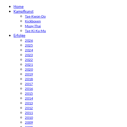
Home
Kampfkunst
Tae-Kwon-Do
Kickboxen
Muay-Thai
Tae-Ki-Ka-Mu
Erfolge
2026
2025
2024
2023
2022
2021
2020
2019
2018
2017
2016
2015
2014
2013
2012
2011
2010
2009