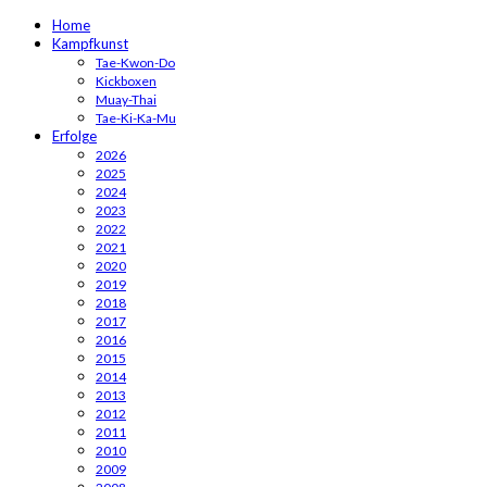
Home
Kampfkunst
Tae-Kwon-Do
Kickboxen
Muay-Thai
Tae-Ki-Ka-Mu
Erfolge
2026
2025
2024
2023
2022
2021
2020
2019
2018
2017
2016
2015
2014
2013
2012
2011
2010
2009