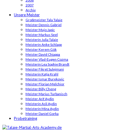
2008
2007
Archiv
Unsere Meister
Großmeister Tala Talaie
Meister Dennis Gabriel
Meister Mujo Japic
Meister Markus Seel
Meisterin Julia Talaie
Meisterin Anke Schlapp
Meister Kerem Gök
Meister David Chiappa
Meister Vlad-Eugen Cozma
Meisterin Lea Sophie Brandt
Meister Fikret Sulejmani
Meisterin Katja Krahl
Meister Ismar Burekovic
Meister Florian Melchior
Meister Billy Cheng
Meister Marius Turbanisch
Meister Arif Aydin
Meisterin Asli Aydin
Meisterin Mina Aydin
Meister Daniel Gorka
Probetraining