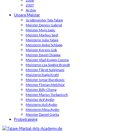
2008
2007
Archiv
Unsere Meister
Großmeister Tala Talaie
Meister Dennis Gabriel
Meister Mujo Japic
Meister Markus Seel
Meisterin Julia Talaie
Meisterin Anke Schlapp
Meister Kerem Gök
Meister David Chiappa
Meister Vlad-Eugen Cozma
Meisterin Lea Sophie Brandt
Meister Fikret Sulejmani
Meisterin Katja Krahl
Meister Ismar Burekovic
Meister Florian Melchior
Meister Billy Cheng
Meister Marius Turbanisch
Meister Arif Aydin
Meisterin Asli Aydin
Meisterin Mina Aydin
Meister Daniel Gorka
Probetraining