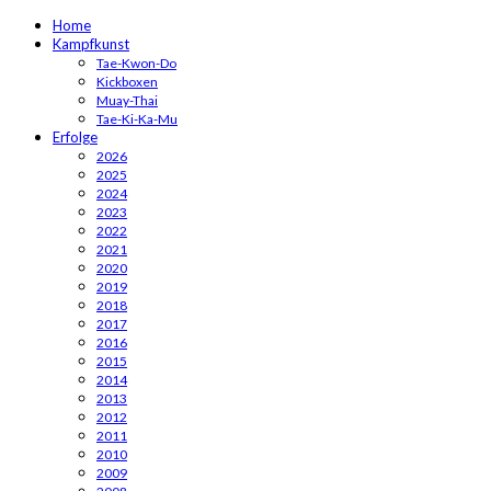
Home
Kampfkunst
Tae-Kwon-Do
Kickboxen
Muay-Thai
Tae-Ki-Ka-Mu
Erfolge
2026
2025
2024
2023
2022
2021
2020
2019
2018
2017
2016
2015
2014
2013
2012
2011
2010
2009