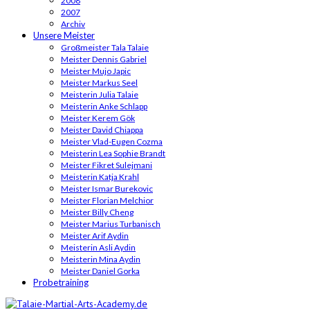
2008
2007
Archiv
Unsere Meister
Großmeister Tala Talaie
Meister Dennis Gabriel
Meister Mujo Japic
Meister Markus Seel
Meisterin Julia Talaie
Meisterin Anke Schlapp
Meister Kerem Gök
Meister David Chiappa
Meister Vlad-Eugen Cozma
Meisterin Lea Sophie Brandt
Meister Fikret Sulejmani
Meisterin Katja Krahl
Meister Ismar Burekovic
Meister Florian Melchior
Meister Billy Cheng
Meister Marius Turbanisch
Meister Arif Aydin
Meisterin Asli Aydin
Meisterin Mina Aydin
Meister Daniel Gorka
Probetraining