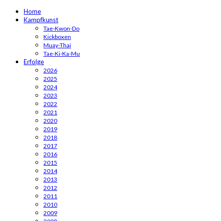
Home
Kampfkunst
Tae-Kwon-Do
Kickboxen
Muay-Thai
Tae-Ki-Ka-Mu
Erfolge
2026
2025
2024
2023
2022
2021
2020
2019
2018
2017
2016
2015
2014
2013
2012
2011
2010
2009